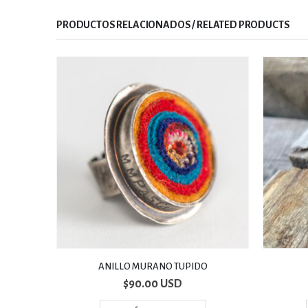
RELATED PRODUCTS
PIDO
Anillos Colmena
$
88.00 USD