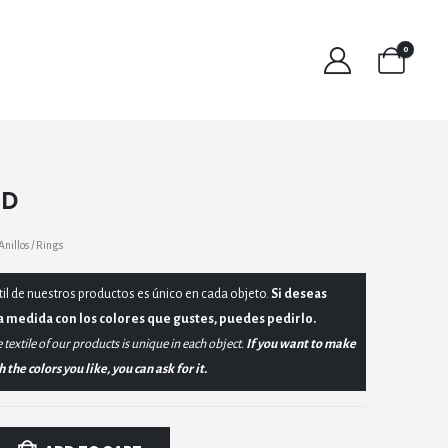
0
SD
Anillos / Rings
til de nuestros productos es único en cada objeto.
Si deseas
a medida con los colores que gustes, puedes pedirlo.
 textile of our products is unique in each object.
If you want to make
the colors you like, you can ask for it.