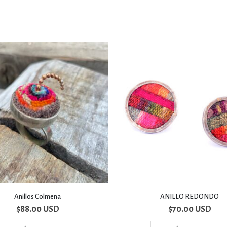
ANILLO REDONDO
A la par
$
70.00 USD
$
90.00 USD