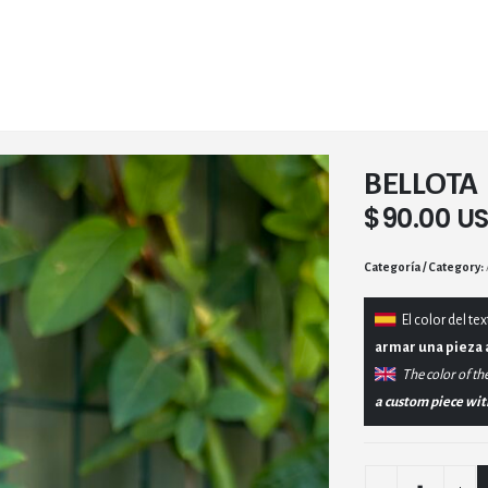
BELLOTA
$
90.00 U
Category:
El
color del tex
armar una pieza 
The color of the
a custom piece with 