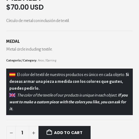
$
70.00 USD
Círculo de metal con inclusión de textil.
MEDAL
Metal circle including textile.
Category:
Aros / Earring
El
color del textil de nuestros productos es único en cada objeto.
Si
deseas armar una pieza a medida con los colores que gustes,
puedes pedirlo.
The color of the textile of our products is unique in each object.
If you
want to make a custom piece with the colors you like, you can ask for
it.
ADD TO CART