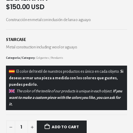
$
150.00 USD
Construcción en metal con inclusión de lana o aguayo.
STAIRCASE
Metal construction including wool or aguayo.
Category:
Colgantes / Pendants
El
color del textil de nuestros productos es único en cada objeto.
Si
deseas armar una pieza a medida con los colores que gustes,
puedes pedirlo.
The color of the textile of our products is unique in each object.
If you
want to make a custom piece with the colors you like, you can ask for
it.
ADD TO CART