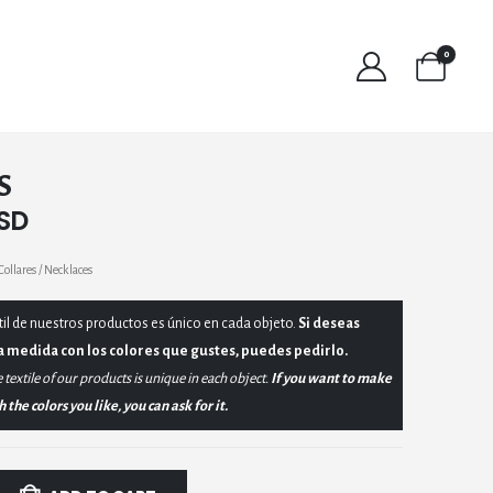
0
S
USD
Collares / Necklaces
til de nuestros productos es único en cada objeto.
Si deseas
a medida con los colores que gustes, puedes pedirlo.
 textile of our products is unique in each object.
If you want to make
the colors you like, you can ask for it.