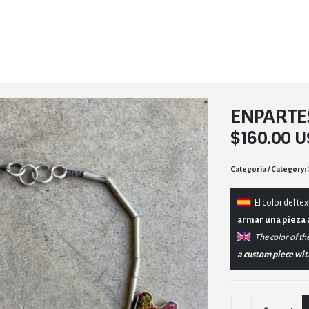
ENPARTE
$
160.00 
Category:
El
color del tex
armar una pieza 
The color of the
a custom piece with 