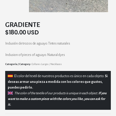
GRADIENTE
$
180.00 USD
Inclusión de trozos de aguayo. Tintes naturales
Inclusion of pieces of aguayo. Natural dyes
Category:
Collares Largos / Necklaces
El
color del textil de nuestros productos es único en cada objeto.
Si
deseas armar una pieza a medida con los colores que gustes,
puedes pedirlo.
The color of the textile of our products is unique in each object.
If you
want to make a custom piece with the colors you like, you can ask for
it.