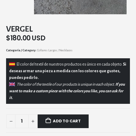
VERGEL
$
180.00 USD
Category:
Collares Largos / Necklaces
El
color del textil de nuestros productos es único en cada objeto.
Si
deseas armar una pieza a medida con los colores que gustes,
puedes pedirlo.
The color of the textile of our products is unique in each object.
If you
want to make a custom piece with the colors you like, you can ask for
it.
ADD TO CART