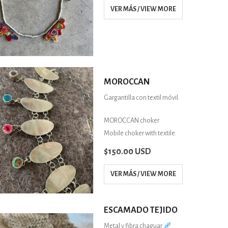
VER MÁS / VIEW MORE
MOROCCAN
Gargantilla con textil móvil.
MOROCCAN choker
Mobile choker with textile.
$
150.00 USD
VER MÁS / VIEW MORE
ESCAMADO TEJIDO
Metal y fibra chaguar