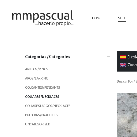
HOME
SHOP
Categorías / Categories
El
colo
The co
ANILLOS / RINGS
AROS / EARRING
S
COLGANTES / PENDANTS
COLLARES / NECKLACES
COLLARES LARGOS / NECKLACES
PULSERAS / BRACELETS
UNCATEGORIZED