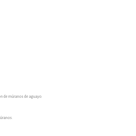
ón de múranos de aguayo.
múranos.