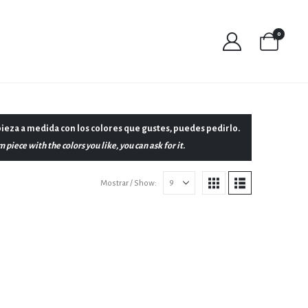
0
ieza a medida con los colores que gustes, puedes pedirlo.
piece with the colors you like, you can ask for it.
Show: