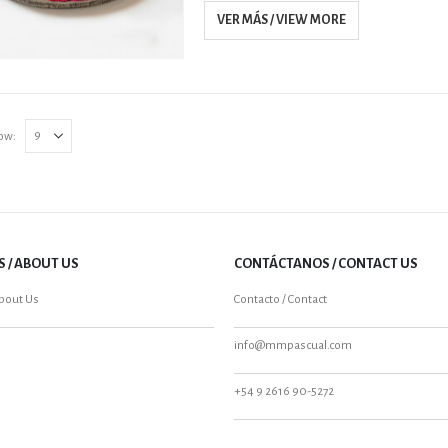
VER MÁS / VIEW MORE
ow:
 / ABOUT US
CONTÁCTANOS / CONTACT US
About Us
Contacto / Contact
info@mmpascual.com
+54 9 2616 90-5272