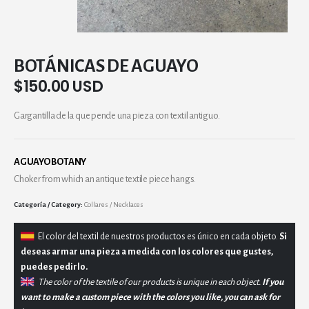
BOTÁNICAS DE AGUAYO
$
150.00 USD
Gargantilla de la que pende una pieza con textil antiguo.
AGUAYO BOTANY
Choker from which an antique textile piece hangs.
Category:
Collares / Necklaces
El
color del textil de nuestros productos es único en cada objeto.
Si
deseas armar una pieza a medida con los colores que gustes,
puedes pedirlo.
The color of the textile of our products is unique in each object.
If you
want to make a custom piece with the colors you like, you can ask for