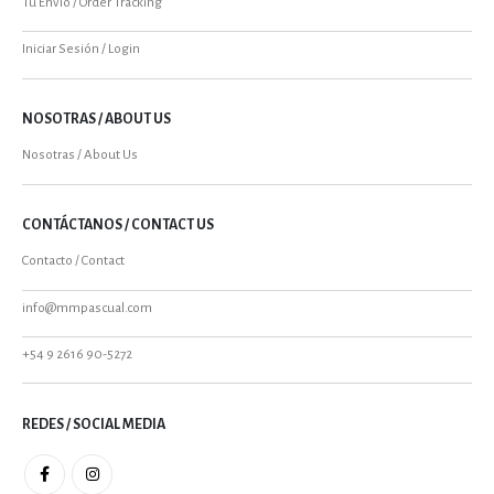
Tu Envío / Order Tracking
Iniciar Sesión / Login
NOSOTRAS / ABOUT US
Nosotras / About Us
CONTÁCTANOS / CONTACT US
Contacto / Contact
info@mmpascual.com
+54 9 2616 90-5272
REDES / SOCIAL MEDIA