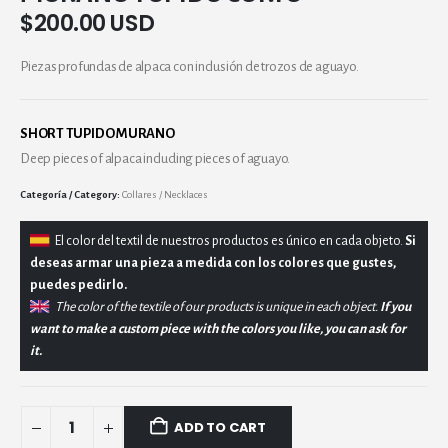
$
200.00 USD
Piezas profundas de alpaca con inclusión de trozos de aguayo.
SHORT TUPIDO MURANO
Deep pieces of alpaca including pieces of aguayo.
Category:
Collares / Necklaces
El
color del textil de nuestros productos es único en cada objeto.
Si
deseas armar una pieza a medida con los colores que gustes,
puedes pedirlo.
The color of the textile of our products is unique in each object.
If you
want to make a custom piece with the colors you like, you can ask for
it.
ADD TO CART